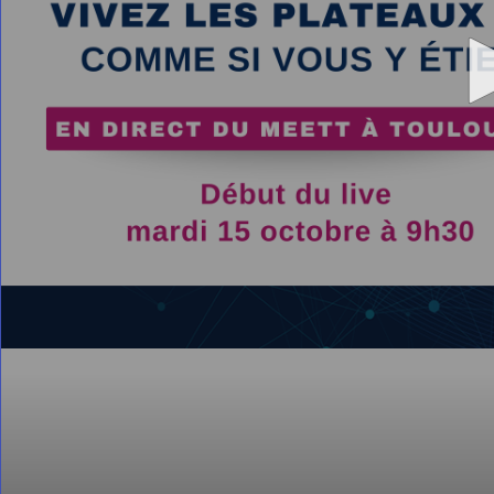
0
seconds
of
0
seconds
Volume
90%