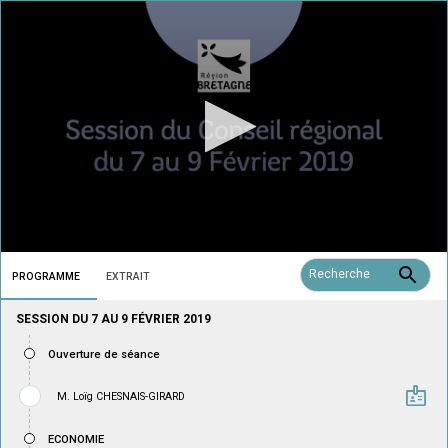
0
seconds
PROGRAMME
EXTRAIT
of
0
SESSION DU 7 AU 9 FÉVRIER 2019
seconds
Ouverture de séance
badge
M. Loïg CHESNAIS-GIRARD
ECONOMIE