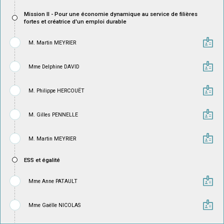
Mission II - Pour une économie dynamique au service de filières
fortes et créatrice d'un emploi durable
badge
M. Martin MEYRIER
badge
Mme Delphine DAVID
badge
M. Philippe HERCOUËT
badge
M. Gilles PENNELLE
badge
M. Martin MEYRIER
ESS et égalité
badge
Mme Anne PATAULT
badge
Mme Gaëlle NICOLAS